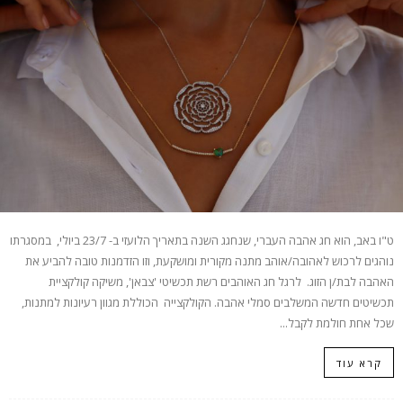
ט"ו באב, הוא חג אהבה העברי, שנחגג השנה בתאריך הלועזי ב- 23/7 ביולי, במסגרתו
נוהגים לרכוש לאהובה/אוהב מתנה מקורית ומושקעת, וזו הזדמנות טובה להביע את
האהבה לבת/ן הזוג. לרגל חג האוהבים רשת תכשיטי 'צבאן', משיקה קולקציית
תכשיטים חדשה המשלבים סמלי אהבה. הקולקצייה הכוללת מגוון רעיונות למתנות,
שכל אחת חולמת לקבל...
קרא עוד