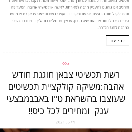
תכשיט נחשב תמיד כמתנה עם ערך סמלי שכל אישה תשמח לקבל. בראש השנה
והחגים אנו נוהגים להעניק מתנה למארחת, לאשה או למישהי אהובה, המעדיפה
תמיד לקבל מתנה נוצצת, אישית ומקורית. מעצבי רשת תכשיטי צבאן, קיבצו מספר
טיפים כיצד לבחור את התכשיט הנכון. אז איך מתחילים בתהליך בחירת התכשיט
כמתנה לחג? הגדרת...
קרא עוד
כללי
רשת תכשיטי צבאן חוגגת חודש
אהבה:משיקה קולקציית תכשיטים
שעוצבו בהשראת ט"ו באבבמבצעי
ענק ומחירים לכל כיס!!
יולי 6, 2021