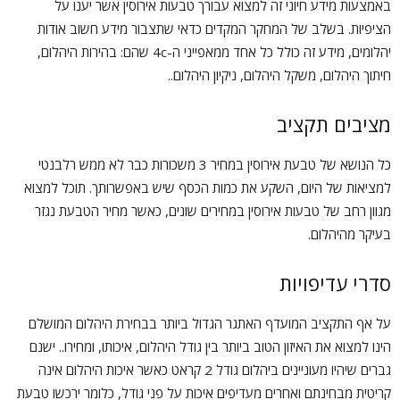
באמצעות מידע חיוני זה למצוא עבורך טבעות אירוסין אשר יענו על
הציפיות. בשלב של המחקר המקדים כדאי שתצבור מידע חשוב אודות
יהלומים, מידע זה כולל כל אחד ממאפייני ה-4c שהם: בהירות היהלום,
חיתוך היהלום, משקל היהלום, ניקיון היהלום..
מציבים תקציב
כל הנושא של טבעת אירוסין במחיר 3 משכורות כבר לא ממש רלבנטי
למציאות של היום, השקע את כמות הכסף שיש באפשרותך. תוכל למצוא
מגוון רחב של טבעות אירוסין במחירים שונים, כאשר מחיר הטבעת נגזר
בעיקר מהיהלום.
סדרי עדיפויות
על אף התקציב המועדף האתגר הגדול ביותר בבחירת היהלום המושלם
הינו למצוא את האיזון הטוב ביותר בין גודל היהלום, איכותו, ומחירו.. ישנם
גברים שיהיו מעוניינים ביהלום גודל 2 קראט כאשר איכות היהלום אינה
קריטית מבחינתם ואחרים מעדיפים איכות על פני גודל, כלומר ירכשו טבעת