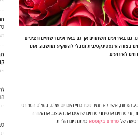
אפריל
טד
דצמבר
, גם באירועים משמחים אך גם באירועים רשמיים ורציניים
רחים בצורה אינסטינקטיבית ומבלי להשקיע מחשבה. אתר
חים לאירועים.
מב
קול
אוגוס
הר
הפתוח, אשר לא תמיד נוכח בחיי היום יום שלנו, בעולם המודרני.
יוני 7,
 זרי פרחים או סידורי פרחים שיהפכו את העיצוב או האווירה
 רכישה של
פרחים בקופסא
כמתנת יום הולדת.
טב
ינואר 